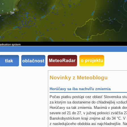
Novinky z Meteoblogu
Horúčavy sa iba nachvíľu zmiernia
Počas piatku postúpi cez oblasť Slovenska stu
za ktorým sa dostaneme do chladnejšej vzduc
Horúčavy sa tak zmiernia. Maximá v piatok do
severe od 21 do 27, v južnej polovici zväčša 2
Banskobystrickom kraji zrejme až do 34 °C. V
z nasledujúceho obdobia asi najchladnejšie. Na