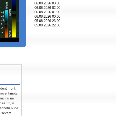
dený front,
hovej hmoty.
siahnu na
7 až 32, v
 sobotu bude
 severe...